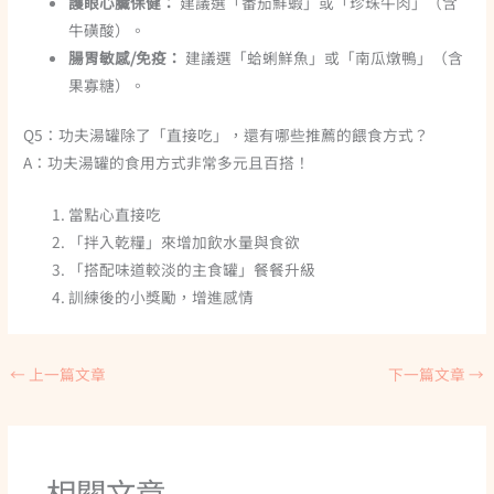
護眼心臟保健：
建議選「番茄鮮蝦」或「珍珠牛肉」（含
牛磺酸）。
腸胃敏感/免疫：
建議選「蛤蜊鮮魚」或「南瓜燉鴨」（含
果寡糖）。
Q5：功夫湯罐除了「直接吃」，還有哪些推薦的餵食方式？
A：功夫湯罐的食用方式非常多元且百搭！
當點心直接吃
「拌入乾糧」來增加飲水量與食欲
「搭配味道較淡的主食罐」餐餐升級
訓練後的小獎勵，增進感情
←
上一篇文章
下一篇文章
→
相關文章