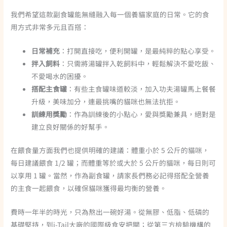
我們希望這款副食罐能無縫融入每一個養貓家庭的日常。它的食
用方式非常多元且百搭：
日常補充
：打開直接吃，便利開罐，是最純粹的點心享受。
拌入飼料
：只需將湯罐拌入乾飼料中，輕鬆解決不愛吃飯、
不愛喝水的困擾。
搭配主食罐
：有些主食罐味道較淡，加入功夫湯罐馬上餐餐
升級，美味加分，連最挑嘴的貓咪也無法抗拒。
訓練用獎勵
：作為訓練後的小點心，愛與獎勵兼具，絕對是
建立良好關係的好幫手。
在餵食量方面我們也提供明確的建議：體重小於 5 公斤的貓咪，
每日建議餵食 1/2 罐；而體重等於或大於 5 公斤的貓咪，每日則可
以享用 1 罐。當然，作為副食罐，請家長們務必記得搭配全營養
的主食一起餵食，以確保貓咪獲得最均衡的營養。
費時一年半的時光，只為熬出一碗好湯。從無膠、低脂、低磷的
基礎堅持，到i-Tail大廠的國際級食安把關；從第三方檢驗機構的