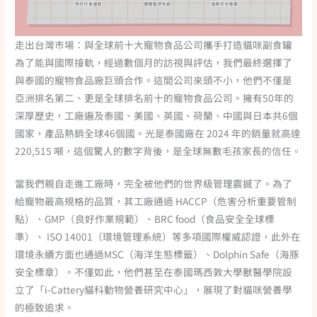
走出台灣市場：與全球前十大寵物食品公司攜手打造貓咪副食罐
為了能與國際接軌，經過數個月的訪視與評估，我們最終選擇了
與泰國的寵物食品廠巨頭合作。這間公司來頭不小，他們不僅是
亞洲排名第二、更是全球排名前十的寵物食品公司。擁有50年的
深厚歷史，工廠遍及泰國、美國、英國、荷蘭、中國與日本共6個
國家，產品熱銷全球46個國。光是泰國廠在 2024 年的銷量就高達
220,515 噸，這個驚人的數字背後，是全球無數毛孩家長的信任。
當我們親自走進工廠時，完全被他們的世界級管理震撼了。為了
給寵物最高規格的品質，其工廠通過 HACCP（危害分析重要管制
點）、GMP（良好作業規範）、BRC food（食品安全全球標
準）、 ISO 14001（環境管理系統）等多項國際權威認證，此外在
環境永續方面也通過MSC（海洋生態標籤）、Dolphin Safe（海豚
安全標章）。不僅如此，他們甚至在泰國瑪西敦大學獸醫學院設
立了「i-Cattery貓科動物營養研究中心」，展現了對貓咪營養學
的極致追求。