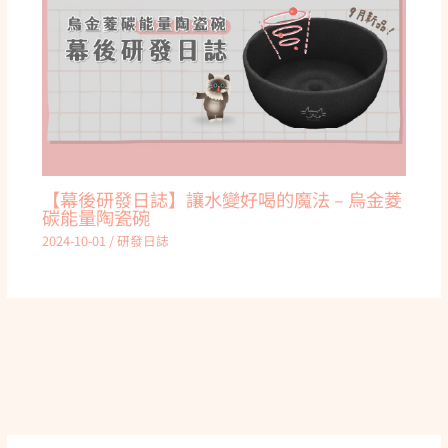
【幕後研發日誌】讓水變好喝的魔法 – 烏金菱
碳能量陶瓷碗
2024-10-01
/
研發日誌