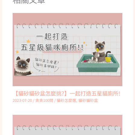
【貓砂貓砂盆怎麼挑?】一起打造五星貓廁所!
2023-07-20
/
貪貪100問
/
貓砂怎麼選
,
貓砂貓砂盆