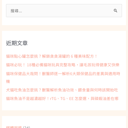
搜
尋
關
鍵
近期文章
字
:
貓咪點心罐怎麼挑？解鎖貪貪湯罐的 6 種美味配方！
貓咪必玩！ 18種必備貓咪玩具完整攻略，讓毛孩玩得健康又快樂
貓咪保健品大哉問！獸醫師逐一解析6大類保健品的差異與適用時
機
犬貓吃魚油怎麼挑？獸醫解析魚油功效、餵食量與何時該開始吃
貓咪魚油不是越濃越好！rTG、TG、EE 怎麼選，與磷蝦油差在哪
媒體報導
(24)