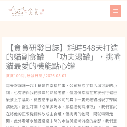
跳
至
主
要
內
容
【貪貪研發日誌】耗時548天打造
的貓副食罐—「功夫湯罐」，挑嘴
貓最愛的機能點心罐
貪貪100問
,
研發日誌
/
2026-05-07
每天跟貓咪一起上班是件幸福的事，公司裡除了有活潑可愛的小
貓，也有陪伴我們多年的熟齡老貓。但這份幸福在某次例行健檢
後蒙上了陰影。檢查結果發現公司的其中一隻元老貓出現了腎臟
病徵兆，醫生叮囑「必須多喝水、嚴格控制磷攝取」。我們嘗試
在將他的正餐從飼料改成主食罐，但挑嘴的牠聞一聞就轉頭走
開，此外看著水碗裡遲遲未降的水位與逐漸消瘦的身影，我們意