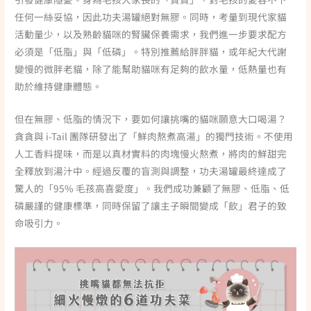
任何一絲妥協，因此功夫湯罐絕對無膠。同時，考量到現代家貓
活動量少，以及熟齡貓咪的腎臟保養需求，我們進一步要求配方
必須是「低脂」與「低磷」。特別推薦給胖胖貓，或年紀大代謝
變慢的微胖老貓，除了能幫助貓咪有足夠的飲水量，低熱量也有
助於維持健康體態。
但在無膠、低脂的情況下，要如何讓挑嘴的貓咪願意大口喝湯？
貪貪與 i-Tail 團隊研發出了「鮮肉熬煮高湯」的獨門技術。不使用
人工香料提味，而是以真材實料的肉塊慢火熬煮，將肉的鮮甜完
全釋放到湯汁中。經過反覆的盲測與調整，功夫湯罐最終達成了
驚人的「95% 毛孩高喜愛度」。我們成功兼顧了無膠、低脂、低
磷嚴謹的健康標準，同時保留了讓主子瞬間變成「飲」君子的致
命吸引力。