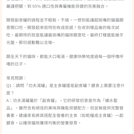
嚴謹把關，到 95% 適口性與專屬機能保健的完美融合。
開發副食罐的過程並不輕鬆，不過，一想到能讓超挑嘴的貓貓願
意開口吃，開發起來就特別有成就感！在收到樣品後的每次試
吃，最期待的就是能讓最挑嘴的貓咪願意吃，最終打樣還能幾乎
光盤，那份感動難以言喻~
願全天下的貓咪，都能大口喝湯，健康快樂地度過每一個呼嚕呼
嚕的日子。
常見問題：
Q1：請問「功夫湯罐」是主食罐還是副食罐？餵食上需要注意什
麼？
A：功夫湯罐屬於「副食罐」。它的研發初衷是作為「補水聖
品」，雖然含有絕佳的美味與機能保健配方，但並無提供完整營
養素。建議家長將其搭配全營養的主食（如乾糧或主食罐）一起
餵食，以確保貓咪獲得均衡的營養發育。