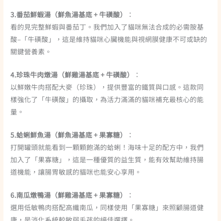
3.番茄鮮蝦湯（鮮魚湯基底 + 牛磺酸）
：
看的見完整鮮蝦與番茄丁。我們加入了貓咪無法合成的必需胺基
酸–「牛磺酸」，這是維持貓咪心臟機能與視網膜健康不可或缺的
關鍵營養素。
4.珍珠牛肉燉湯（鮮雞湯基底 + 牛磺酸）
：
以鮮嫩牛肉搭配大麥（珍珠），提供豐富的鐵質與口感。這款同
樣強化了「牛磺酸」的攝取，為活力滿滿的貓咪補充最核心的能
量。
5.蛤蜊鮮魚湯（鮮魚湯基底 + 果寡糖）
：
打開罐頭就能看到一顆顆飽滿的蛤蜊！海味十足的配方中，我們
加入了「果寡糖」，這是一種優質的益生質，能有效幫助維持腸
道機能，讓腸胃敏感的貓咪也能安心享用。
6.南瓜燉鴨湯（鮮雞湯基底 + 果寡糖）
：
選用低敏鴨肉搭配高纖南瓜，同樣使用「果寡糖」來照顧腸道健
康，是消化系統較敏弱毛孩的絕佳選擇。