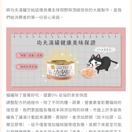
將功夫湯罐交給這樣具備全球視野與頂級技術的大廠製作，是我
們給消費者的第一份安心承諾。
貓罐除了營養好吃，還要0% 妥協的食安保證
調整配方的過程中，除了不同肉種、蔬果、營養素會影響貓咪的
接受度，我們更面臨各種成本與添加物的抉擇。市面上許多副食
罐為了讓湯汁看起來濃稠、賣相好，會添加膠類（如卡拉膠、瓜
爾豆膠等），這不僅會增加貓咪腸胃道負擔，長期下來甚至可能
引發健康隱憂。身為毛孩大家長的「貪貪」，對毛孩的愛容不下