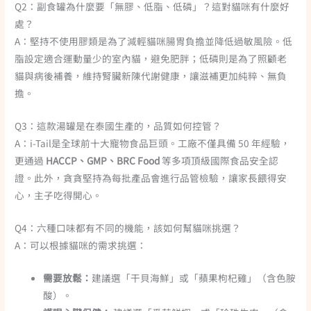
Q2：副食罐為什麼要「無膠、低脂、低磷」？這對貓咪有什麼好
處？
A：堅持不使用膠類是為了減輕貓咪腸胃負擔並降低過敏風險。低
脂設定適合運動量少的室內貓，避免肥胖；低磷則是為了照顧老
貓與病後補養，維持腎臟新陳代謝健康，讓滋補更加純粹、無負
擔。
Q3：這款湯罐是在泰國生產的，品質如何控管？
A：i-Tail是全球前十大寵物食品巨頭。工廠不僅具備 50 年經驗，
更通過
HACCP、GMP、BRC Food
等多項頂級國際食品安全認
證。此外，貪貪堅持為每批產品會進行品管檢驗，讓家長餵得安
心，主子吃得開心。
Q4：六種口味都有不同的機能，該如何幫貓咪挑選？
A：可以根據貓咪的需求挑選：
需要放鬆：
建議選「干貝海鮮」或「蘋果枸杞雞」（含色胺
酸）。