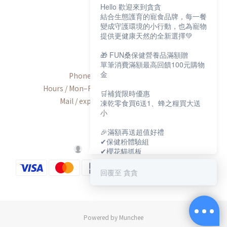
Hello 歡迎來到貪貪
結合生態護育的寵食品牌，每一餐
變成守護環境的小行動，也為寵物
提供更健康天然的全新選擇💚
Contact
🎁 FUN桑保健營養品滿額贈
單筆消費滿額最高回饋100元購物
金
Phone / +886-2-2600-8552
Hours / Mon–Fri, 9:00 AM–6:00 PM (UTC+8)
🛒補貨限時優惠
Mail / export@munchee.com.tw
凍乾零食買6送1、蜂之糧買大送
小
🎉滿額再送超值好禮
✔保健粉體驗組
✔櫻花貓抓板
✔寵物好眠四季墊
回覆至 貪貪
保健大賞💕
https://muncheepet.com/uL1qW
😺新朋友加LINE領取免費罐罐
Powered by Munchee
https://lin.ee/O7fP797