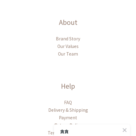
About
Brand Story
Our Values
Our Team
Help
FAQ
Delivery & Shipping
Payment
Return Policy
貪貪
Terms & Conditions