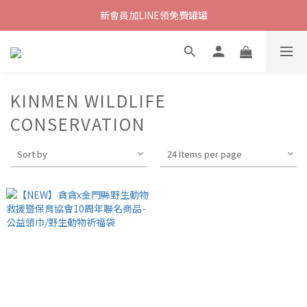
新會員加LINE領免費罐罐
KINMEN WILDLIFE
CONSERVATION
Sort by
24 Items per page