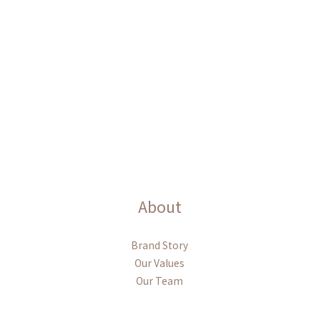
About
Brand Story
Our Values
Our Team