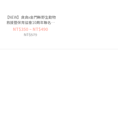
【NEW】貪貪x金門縣野生動物
救援暨保育協會10周年聯名商
品-公益領巾/野生動物祈福袋
NT$350 ~ NT$490
NT$579