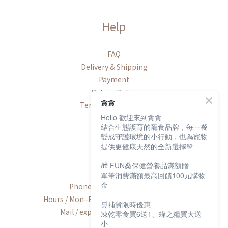
Help
FAQ
Delivery & Shipping
Payment
Return Policy
貪貪
Terms & Conditions
Hello 歡迎來到貪貪
結合生態護育的寵食品牌，每一餐
變成守護環境的小行動，也為寵物
提供更健康天然的全新選擇💚
Contact
🎁 FUN桑保健營養品滿額贈
單筆消費滿額最高回饋100元購物
金
Phone / +886-2-2600-8552
Hours / Mon–Fri, 9:00 AM–6:00 PM (UTC+8)
🛒補貨限時優惠
Mail / export@munchee.com.tw
凍乾零食買6送1、蜂之糧買大送
小